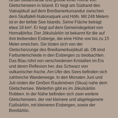
Gletscherseen in Island. Er liegt am Südrand des
Vatnajökull auf dem Breiðamerkursandur zwischen
dem Skaftafell-Nationalpark und Höfn. Mit 248 Metern
ist er der tiefste See Islands. Seine Fläche beträgt
etwa 18 km². Er liegt auf dem Gemeindegebiet von
Hornafjörður. Der Jökulsárlón ist bekannt für die auf
ihm treibenden Eisberge, die eine Höhe von bis zu 15
Meter erreichen. Sie lösten sich von der
Gletscherzunge des Breiðamerkurjökull ab. Oft sind
Farbunterschiede in den Eisbergen zu beobachten.
Das Blau rührt von verschiedenen Kristallen im Eis
und deren Reflexion her, das Schwarz von
vulkanischer Asche. Am Ufer des Sees befinden sich
zahlreiche Wanderwege. In den Monaten Juni und
Juli nisten die Großen Raubmöven (Skua) nahe dem
Gletschersee. Weiterhin gibt es im Jökulsárlón
Robben. In der Nähe befinden sich zwei weitere
Gletscherseen, der viel kleinere und abgelegenere
Fjallsárlón, mit kleineren Eisbergen, sowie der
Breiðárlón.