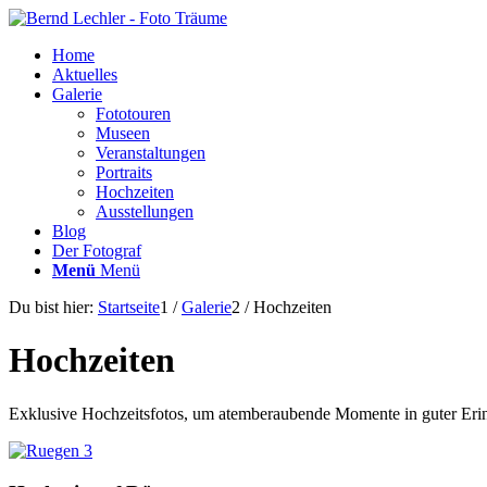
Home
Aktuelles
Galerie
Fototouren
Museen
Veranstaltungen
Portrait­s
Hochzeiten
Ausstellungen
Blog
Der Fotograf
Menü
Menü
Du bist hier:
Startseite
1
/
Galerie
2
/
Hochzeiten
Hochzeiten
Exklusive Hochzeitsfotos, um atemberaubende Momente in guter Erin